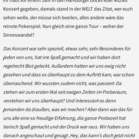
Ihr habt vor einem Jahr in den Hamburger Docks euer letztes
Konzert gegeben, damals stand in der WELT das Zitat, wer euch
sehen wolle, der müsse sich beeilen, alles andere wäre das
reinste Pokerspiel. Nun gleich eine ganze Tour – woher der
Sinneswandel?
Das Konzert war sehr speziell, etwas sehr, sehr Besonderes für
jeden von uns, hat irre Spaß gemacht und wir haben dort
regelrecht Blut geleckt. Außerdem hatten wir uns ewig nicht
gesehen und dass es überhaupt zu dem Auftritt kam, war schon
überraschend. Wir wussten zudem nicht, was passiert: Da
stehen wir zum ersten Mal seit ewigen Zeiten im Proberaum,
verstehen wir uns überhaupt? Und interessiert es denn
jemanden da draußen, was wir machen? Aber dann war das für
uns alle eine so freudige Erfahrung, die ganze Probezeit hat
tierisch Spaß gemacht und der Druck war raus. Wir haben uns
danach angeschaut und gesagt ‚Hey, das kann’s doch jetzt nicht