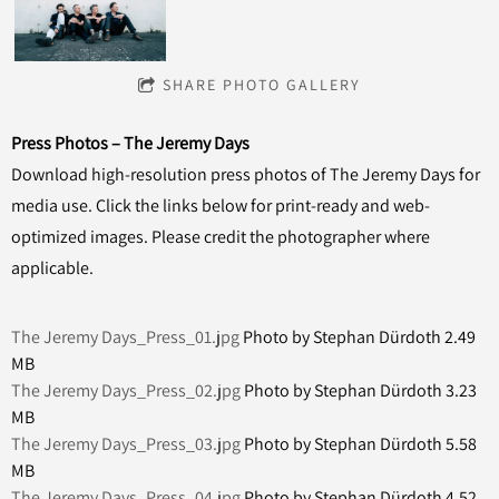
SHARE PHOTO GALLERY
Press Photos – The Jeremy Days
Download high-resolution press photos of The Jeremy Days for
media use. Click the links below for print-ready and web-
optimized images. Please credit the photographer where
applicable.
The Jeremy Days_Press_01.jpg
Photo by Stephan Dürdoth
2.49
MB
The Jeremy Days_Press_02.jpg
Photo by Stephan Dürdoth
3.23
MB
The Jeremy Days_Press_03.jpg
Photo by Stephan Dürdoth
5.58
MB
The Jeremy Days_Press_04.jpg
Photo by Stephan Dürdoth
4.52